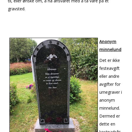
til, eller ønske om, å ha ansvaret med å ta vare på et
gravsted.
Anonym
minnelund
Det er ikke
festeavgift
eller andre
avgifter for
urnegraver i
anonym
minnelund.
Dermed er
dette en
kostnadsfri