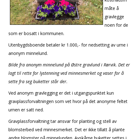
måte å
gravlegge
noen for de
som er bosatt i kommunen.
Utenbygdsboende betaler kr 1.000,- for nedsetting av urne i
anonym minnelund.
Bilde fra anonym minnelund på Østre gravlund i Rørvik. Det er
lagt til rette for lystenning ved minnesmerket og vaser for å
sette fra seg buketter står der.
Ved anonym gravlegging er det i utgangspunktet kun
gravplassforvaltningen som vet hvor på det anonyme feltet
urnen er satt ned.
Gravplassforvaltning tar ansvar for planting og stell av
blomsterbed ved minnesmerket. Det er ikke tillatt å plante
andre blomster på minnelunden. Avskårne buketter settes i