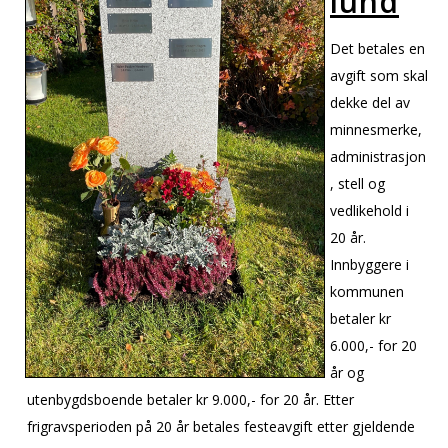
lund
Det betales en
avgift som skal
dekke del av
minnesmerke,
administrasjon
, stell og
vedlikehold i
20 år.
Innbyggere i
kommunen
betaler kr
6.000,- for 20
år og
utenbygdsboende betaler kr 9.000,- for 20 år. Etter
frigravsperioden på 20 år betales festeavgift etter gjeldende