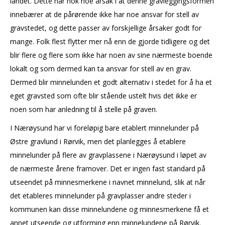
landet. Dette har nok noe årsak i at denne gravleggingsformen
innebærer at de pårørende ikke har noe ansvar for stell av
gravstedet, og dette passer av forskjellige årsaker godt for
mange. Folk flest flytter mer nå enn de gjorde tidligere og det
blir flere og flere som ikke har noen av sine nærmeste boende
lokalt og som dermed kan ta ansvar for stell av en grav.
Dermed blir minnelunden et godt alternativ i stedet for å ha et
eget gravsted som ofte blir stående ustelt hvis det ikke er
noen som har anledning til å stelle på graven.
I Nærøysund har vi foreløpig bare etablert minnelunder på
Østre gravlund i Rørvik, men det planlegges å etablere
minnelunder på flere av gravplassene i Nærøysund i løpet av
de nærmeste årene framover. Det er ingen fast standard på
utseendet på minnesmerkene i navnet minnelund, slik at når
det etableres minnelunder på gravplasser andre steder i
kommunen kan disse minnelundene og minnesmerkene få et
annet utseende og utforming enn minnelundene på Rørvik.