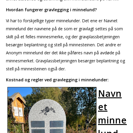
Hvordan fungerer gravlegging i minnelund?
Vi har to forskjellige typer minnelunder. Det ene er Navnet
minnelund der navnene på de som er gravlagt settes på som
skilt på et felles minnesmerke, og der gravplassbetjeningen
besørger beplantning og stell på minnesteinen. Det andre er
Anonym minnelund der det ikke påføres navn på avdøde på
minnesmerket. Gravplassbetjeningen besørger beplantning og
stell på minnesteinen også der.
Kostnad og regler ved gravlegging i minnelunder:
Navn
et
minne